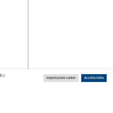
rino
Cookie Policy
Privacy Policy
I i
Impostazioni cookie
Accetta tutto