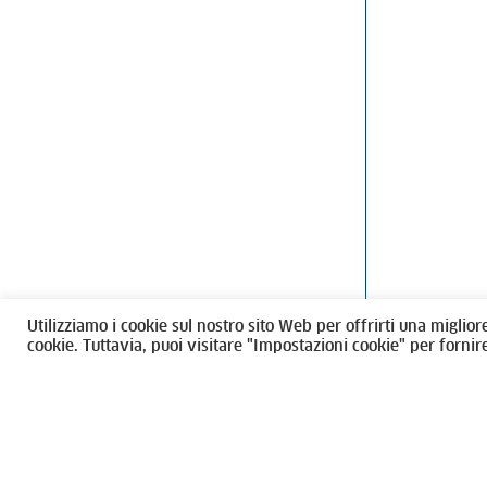
Ordine degli Architetti, Pianificatori
Via Giovanni Gi
Paesaggisti e Conservatori / Torino
T
011546975
M
architettito
Amministrazione trasparente
Utilizziamo i cookie sul nostro sito Web per offrirti una miglior
CF 80089280012
cookie. Tuttavia, puoi visitare "Impostazioni cookie" per fornir