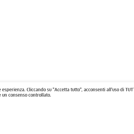
olitti, 1 - 10123 Torino
Fondazione per l'architettura / To
/
011538292
rino@oato.it
Designed by
quattrolinee.it
e esperienza. Cliccando su "Accetta tutto", acconsenti all'uso di TUTT
e un consenso controllato.