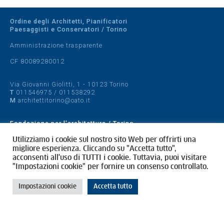
Ordine degli Architetti, Pianificatori
Paesaggisti e Conservatori / Torino
Amministrazione trasparente
CF 80089280012
Via Giovanni Giolitti, 1 - 10123 Torino
T
011546975
/
011538292
M
architettitorino@oato.it
Fondazione per l'architettura / Torino
Designed by
quattrolinee.it
Utilizziamo i cookie sul nostro sito Web per offrirti una
migliore esperienza. Cliccando su "Accetta tutto",
acconsenti all'uso di TUTTI i cookie. Tuttavia, puoi visitare
Cookie Policy
"Impostazioni cookie" per fornire un consenso controllato.
Privacy Policy
Impostazioni cookie
Accetta tutto