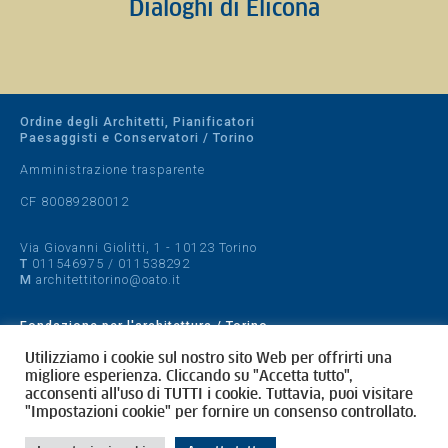
Dialoghi di Elicona
Ordine degli Architetti, Pianificatori
Paesaggisti e Conservatori / Torino
Amministrazione trasparente
CF 80089280012
Via Giovanni Giolitti, 1 - 10123 Torino
T
011546975
/
011538292
M
architettitorino@oato.it
Fondazione per l'architettura / Torino
Designed by
quattrolinee.it
Utilizziamo i cookie sul nostro sito Web per offrirti una
migliore esperienza. Cliccando su "Accetta tutto",
acconsenti all'uso di TUTTI i cookie. Tuttavia, puoi visitare
Cookie Policy
"Impostazioni cookie" per fornire un consenso controllato.
Privacy Policy