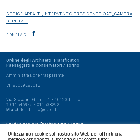
CODICE APPALTI_INTERVENTO PRESIDENTE OAT_CAMERA
DEPUTATI
CONDIVIDI
Ordine degli Architetti, Pianificatori
Paesaggisti e Conservatori / Torino
Amministrazione trasparente
CF 80089280012
Via Giovanni Giolitti, 1 - 10123 Torino
T
011546975
/
011538292
M
architettitorino@oato.it
Fondazione per l'architettura / Torino
Designed by
quattrolinee.it
Utilizziamo i cookie sul nostro sito Web per offrirti una
migliore esperienza. Cliccando su "Accetta tutto",