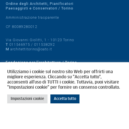
Ordine degli Architetti, Pianificatori
Paesaggisti e Conservatori / Torino
Amministrazione trasparente
CF 80089280012
Via Giovanni Giolitti, 1 - 10123 Torino
T
011546975
/
011538292
M
architettitorino@oato.it
Fondazione per l'architettura / Torino
Designed by
quattrolinee.it
Utilizziamo i cookie sul nostro sito Web per offrirti una
migliore esperienza. Cliccando su "Accetta tutto",
acconsenti all'uso di TUTTI i cookie. Tuttavia, puoi visitare
Cookie Policy
"Impostazioni cookie" per fornire un consenso controllato.
Privacy Policy
Impostazioni cookie
Accetta tutto