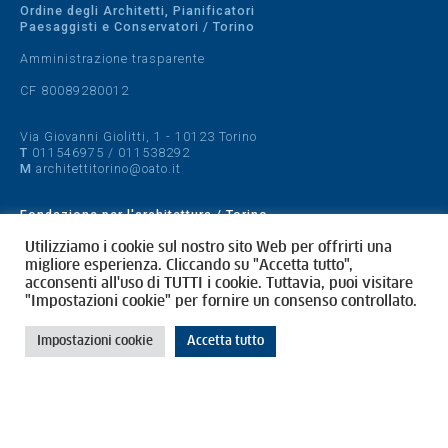
Ordine degli Architetti, Pianificatori
Paesaggisti e Conservatori / Torino
Amministrazione trasparente
CF 80089280012
Via Giovanni Giolitti, 1 - 10123 Torino
T
011546975
/
011538292
M
architettitorino@oato.it
Fondazione per l'architettura / Torino
Designed by
quattrolinee.it
Utilizziamo i cookie sul nostro sito Web per offrirti una
migliore esperienza. Cliccando su "Accetta tutto",
acconsenti all'uso di TUTTI i cookie. Tuttavia, puoi visitare
Cookie Policy
"Impostazioni cookie" per fornire un consenso controllato.
Privacy Policy
Impostazioni cookie
Accetta tutto