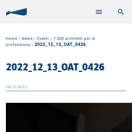
›
›
›
Home
News
Eventi
7.000 architetti per la
›
2022_12_13_OAT_0426
professione
2022_12_13_OAT_0426
16/12/2022