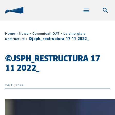
›
›
›
Home
News
Comunicati OAT
La sinergia a
›
©jsph_restructura 17 11 2022_
Restructura
©JSPH_RESTRUCTURA 17
11 2022_
24/11/2022