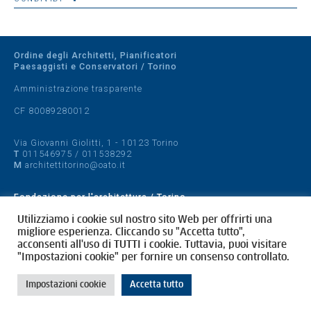
Ordine degli Architetti, Pianificatori
Paesaggisti e Conservatori / Torino
Amministrazione trasparente
CF 80089280012
Via Giovanni Giolitti, 1 - 10123 Torino
T
011546975
/
011538292
M
architettitorino@oato.it
Fondazione per l'architettura / Torino
Designed by
quattrolinee.it
Utilizziamo i cookie sul nostro sito Web per offrirti una
migliore esperienza. Cliccando su "Accetta tutto",
acconsenti all'uso di TUTTI i cookie. Tuttavia, puoi visitare
Cookie Policy
"Impostazioni cookie" per fornire un consenso controllato.
Privacy Policy
Impostazioni cookie
Accetta tutto