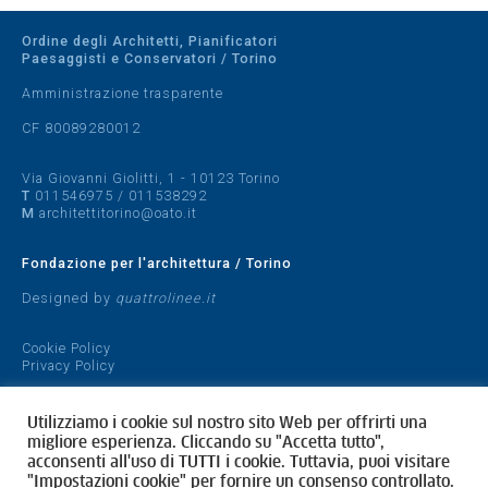
Ordine degli Architetti, Pianificatori
Paesaggisti e Conservatori / Torino
Amministrazione trasparente
CF 80089280012
Via Giovanni Giolitti, 1 - 10123 Torino
T
011546975
/
011538292
M
architettitorino@oato.it
Fondazione per l'architettura / Torino
Designed by
quattrolinee.it
Cookie Policy
Privacy Policy
Utilizziamo i cookie sul nostro sito Web per offrirti una
migliore esperienza. Cliccando su "Accetta tutto",
acconsenti all'uso di TUTTI i cookie. Tuttavia, puoi visitare
"Impostazioni cookie" per fornire un consenso controllato.