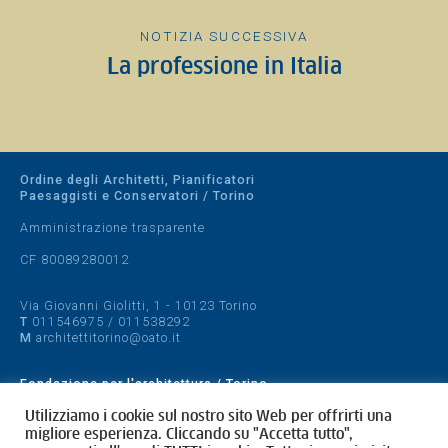
NOTIZIA SUCCESSIVA
La professione in Italia
Ordine degli Architetti, Pianificatori
Paesaggisti e Conservatori / Torino
Amministrazione trasparente
CF 80089280012
Via Giovanni Giolitti, 1 - 10123 Torino
T
011546975
/
011538292
M
architettitorino@oato.it
Fondazione per l'architettura / Torino
Designed by
quattrolinee.it
Utilizziamo i cookie sul nostro sito Web per offrirti una
migliore esperienza. Cliccando su "Accetta tutto",