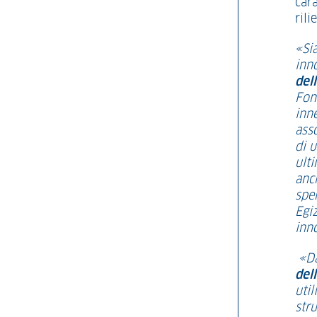
cara
ril
«Si
inn
del
Fon
inne
asso
di 
ult
anc
spe
Egi
inn
«Da
del
uti
stru