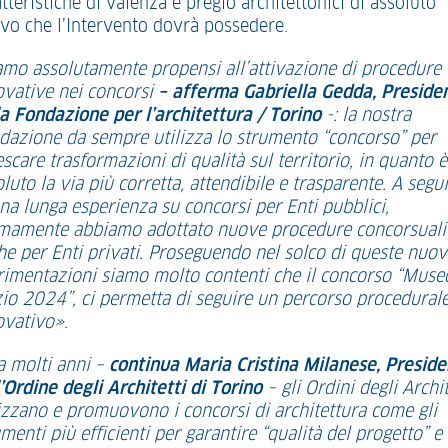
tteristiche di valenza e pregio architettonici di assoluto
ievo che l’Intervento dovrà possedere.
amo assolutamente propensi all’attivazione di procedure
ovative nei concorsi
– afferma Gabriella Gedda, Preside
la Fondazione per l’architettura / Torino
-: la nostra
dazione da sempre utilizza lo strumento “concorso” per
scare trasformazioni di qualità sul territorio, in quanto è
luto la via più corretta, attendibile e trasparente. A segu
una lunga esperienza su concorsi per Enti pubblici,
imamente abbiamo adottato nuove procedure concorsuali
he per Enti privati. Proseguendo nel solco di queste nuo
rimentazioni siamo molto contenti che il concorso “Muse
zio 2024”, ci permetta di seguire un percorso procedural
ovativo».
 molti anni –
continua Maria Cristina Milanese, Presid
l’Ordine degli Architetti di Torino
– gli Ordini degli Archit
lizzano e promuovono i concorsi di architettura come gli
menti più efficienti per garantire “qualità del progetto” e 