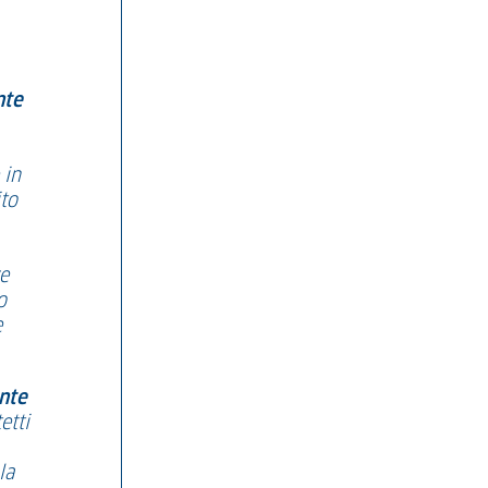
nte
 in
ito
ve
o
e
ente
etti
la