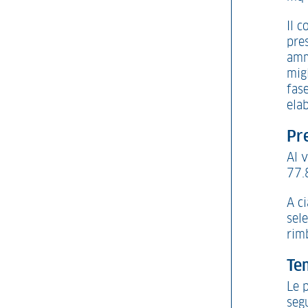
Il c
pres
amm
migl
fas
elab
Pr
Al 
77.
A c
sel
rim
Te
Le 
seg