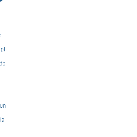
e.
a
o
pli
ndo
i
 un
la