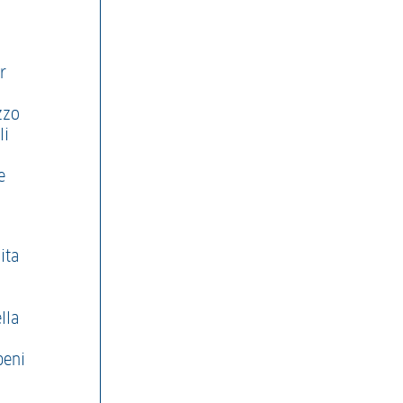
r
zzo
li
e
ita
lla
beni