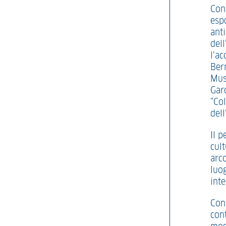
Con
espo
ant
dell
l’ac
Ber
Muse
Gar
“Col
del
Il p
cult
arc
luog
int
Con
con