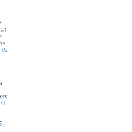
i
 un
a
nte
a da
a
ersi
nt,
5