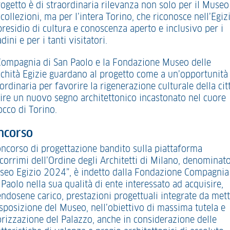
rogetto è di straordinaria rilevanza non solo per il Museo
collezioni, ma per l’intera Torino, che riconosce nell’Egiz
presidio di cultura e conoscenza aperto e inclusivo per i
adini e per i tanti visitatori.
Compagnia di San Paolo e la Fondazione Museo delle
ichità Egizie guardano al progetto come a un’opportunità
ordinaria per favorire la rigenerazione culturale della cit
rire un nuovo segno architettonico incastonato nel cuore
occo di Torino.
ncorso
concorso di progettazione bandito sulla piattaforma
corrimi dell’Ordine degli Architetti di Milano, denominat
seo Egizio 2024”, è indetto dalla Fondazione Compagnia
Paolo nella sua qualità di ente interessato ad acquisire,
endosene carico, prestazioni progettuali integrate da met
isposizione del Museo, nell’obiettivo di massima tutela e
orizzazione del Palazzo, anche in considerazione delle