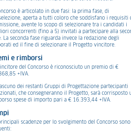
oncorso è articolato in due fasi: la prima fase, di
elezione, aperta a tutti coloro che soddisfano i requisiti 
issione, avente lo scopo di selezionare tra i candidati i
iori concorrenti (fino a 5) invitati a partecipare alla sec
e. La seconda fase riguarda invece la redazione degli
orati ed il fine di selezionare il Progetto vincitore.
emi e rimborsi
vincitore del Concorso è riconosciuto un premio di €
868,85 +IVA.
iascuno dei restanti Gruppi di Progettazione partecipanti
ezionati, che consegneranno il Progetto, sarà corrisposto 
borso spese di importo pari a € 16.393,44 +IVA.
mpi
principali scadenze per lo svolgimento del Concorso sono
uenti: