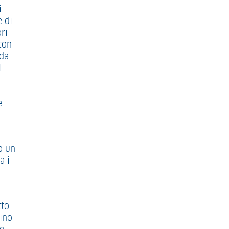
i
e di
ri
con
 da
l
e
do un
a i
tto
rino