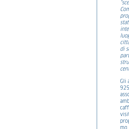
“sc
Com
pro
stat
int
luo
citt
di s
part
stru
cent
Gli 
925
ass
amb
caff
visi
prog
mq c