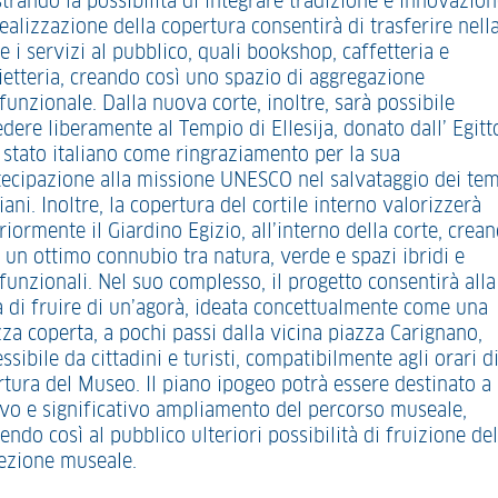
trando la possibilità di integrare tradizione e innovazion
ealizzazione della copertura consentirà di trasferire nell
e i servizi al pubblico, quali bookshop, caffetteria e
lietteria, creando così uno spazio di aggregazione
funzionale. Dalla nuova corte, inoltre, sarà possibile
dere liberamente al Tempio di Ellesija, donato dall’ Egitt
o stato italiano come ringraziamento per la sua
tecipazione alla missione UNESCO nel salvataggio dei tem
ani. Inoltre, la copertura del cortile interno valorizzerà
riormente il Giardino Egizio, all’interno della corte, crea
 un ottimo connubio tra natura, verde e spazi ibridi e
funzionali. Nel suo complesso, il progetto consentirà alla
tà di fruire di un’agorà, ideata concettualmente come una
za coperta, a pochi passi dalla vicina piazza Carignano,
ssibile da cittadini e turisti, compatibilmente agli orari d
rtura del Museo. Il piano ipogeo potrà essere destinato a
vo e significativo ampliamento del percorso museale,
endo così al pubblico ulteriori possibilità di fruizione del
lezione museale.