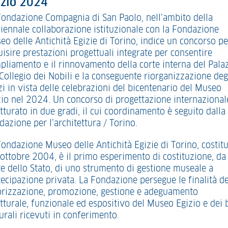
izio 2024”
Fondazione Compagnia di San Paolo, nell’ambito della
riennale collaborazione istituzionale con la Fondazione
eo delle Antichità Egizie di Torino, indice un concorso pe
isire prestazioni progettuali integrate per consentire
mpliamento e il rinnovamento della corte interna del Pala
 Collegio dei Nobili e la conseguente riorganizzazione deg
zi in vista delle celebrazioni del bicentenario del Museo
zio nel 2024. Un concorso di progettazione internazional
tturato in due gradi, il cui coordinamento è seguito dalla
azione per l’architettura / Torino.
Fondazione Museo delle Antichità Egizie di Torino, costitu
6 ottobre 2004, è il primo esperimento di costituzione, da
te dello Stato, di uno strumento di gestione museale a
tecipazione privata. La Fondazione persegue le finalità de
orizzazione, promozione, gestione e adeguamento
utturale, funzionale ed espositivo del Museo Egizio e dei 
urali ricevuti in conferimento.