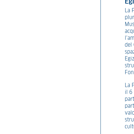
Eg
La 
plu
Mus
acqu
l’a
del
spa
Egi
stru
Fond
La 
il 
par
par
val
str
cult