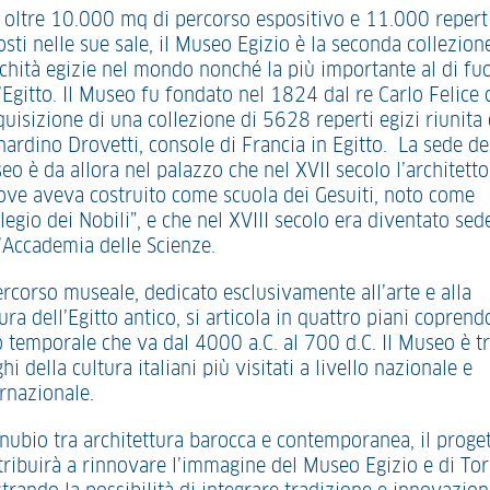
 oltre 10.000 mq di percorso espositivo e 11.000 repert
sti nelle sue sale, il Museo Egizio è la seconda collezion
ichità egizie nel mondo nonché la più importante al di fuo
’Egitto. Il Museo fu fondato nel 1824 dal re Carlo Felice 
quisizione di una collezione di 5628 reperti egizi riunita
nardino Drovetti, console di Francia in Egitto. La sede de
o è da allora nel palazzo che nel XVII secolo l’architetto
ove aveva costruito come scuola dei Gesuiti, noto come
legio dei Nobili”, e che nel XVIII secolo era diventato sed
l’Accademia delle Scienze.
ercorso museale, dedicato esclusivamente all’arte e alla
ura dell’Egitto antico, si articola in quattro piani copren
o temporale che va dal 4000 a.C. al 700 d.C. Il Museo è tr
hi della cultura italiani più visitati a livello nazionale e
ernazionale.
nubio tra architettura barocca e contemporanea, il proge
tribuirà a rinnovare l’immagine del Museo Egizio e di To