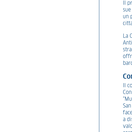
Il p
sue 
un 
citt
La 
Ant
stra
off
bar
Co
Il 
Con
“Mu
San 
fac
a d
val