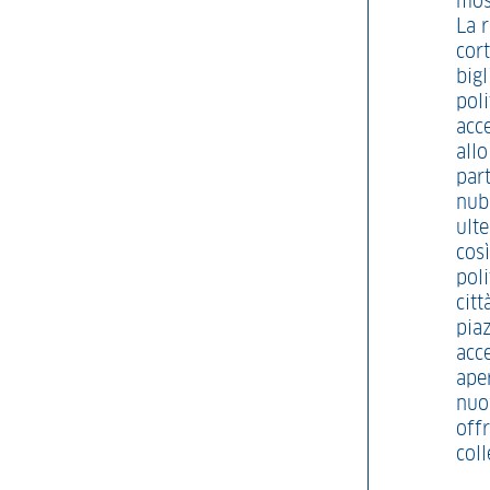
mos
La r
cort
big
poli
acce
all
par
nubi
ulte
così
poli
cit
piaz
acce
ape
nuo
offr
col