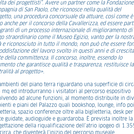
elta dei progettisti”. Avere un partner come la Fondazione
pagnia di San Paolo, che riconosce nella qualità del
getto, una procedura concorsuale da attuare, così come è
o anche per il concorso della Cavallerizza, ed essere part
egranti di un processo internazionale di miglioramento di
go straordinario come il Museo Egizio, vanto per la nostr
à e riconosciuto in tutto il mondo, non può che essere fo
oddisfazione del lavoro svolto in questi anni e di crescit
e della committenza. Il concorso, inoltre, essendo lo
mento che garantisce qualità e trasparenza, restituisce la
ralità al progetto».
ambienti del piano terra riguardano una superficie di circ
 mq ed introdurranno i visitatori al percorso espositivo
olvendo ad alcune funzioni, al momento distribuite in div
ienti e piani del Palazzo quali bookshop, lounge, info poi
etteria, spazio conferenze oltre alla biglietteria, desk per
te guidate, audioguide e guardaroba. È prevista inoltre la
ettazione della riqualificazione dell’atrio ipogeo di 1.35
irca, che diventerà l’inizio del percorso museale.