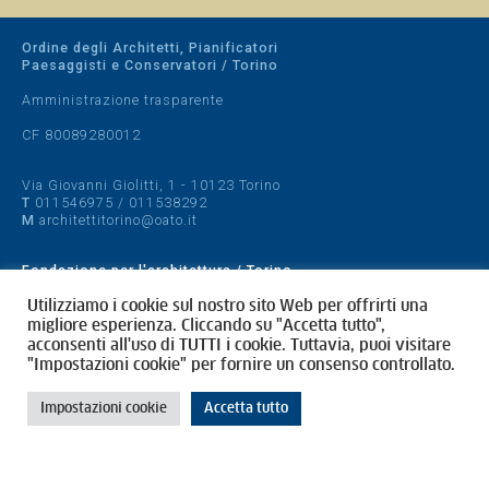
Ordine degli Architetti, Pianificatori
Paesaggisti e Conservatori / Torino
Amministrazione trasparente
CF 80089280012
Via Giovanni Giolitti, 1 - 10123 Torino
T
011546975
/
011538292
M
architettitorino@oato.it
Fondazione per l'architettura / Torino
Designed by
quattrolinee.it
Utilizziamo i cookie sul nostro sito Web per offrirti una
migliore esperienza. Cliccando su "Accetta tutto",
acconsenti all'uso di TUTTI i cookie. Tuttavia, puoi visitare
Cookie Policy
"Impostazioni cookie" per fornire un consenso controllato.
Privacy Policy
Impostazioni cookie
Accetta tutto