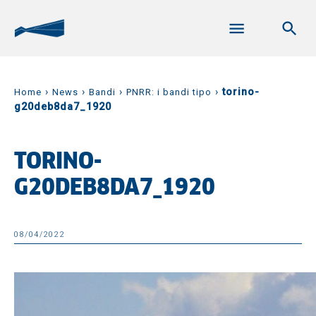
›
›
›
›
torino-
Home
News
Bandi
PNRR: i bandi tipo
g20deb8da7_1920
TORINO-
G20DEB8DA7_1920
08/04/2022