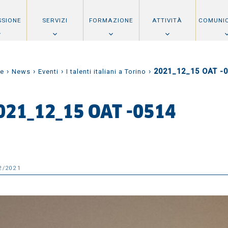
SSIONE
SERVIZI
FORMAZIONE
ATTIVITÀ
COMUNI
›
›
›
›
2021_12_15 OAT -
e
News
Eventi
I talenti italiani a Torino
021_12_15 OAT -0514
2/2021