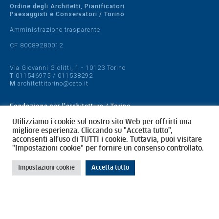
Ordine degli Architetti, Pianificatori
Paesaggisti e Conservatori / Torino
Amministrazione trasparente
CF 80089280012
Via Giovanni Giolitti, 1 - 10123 Torino
T
011546975
/
011538292
M
architettitorino@oato.it
Fondazione per l'architettura / Torino
Designed by
quattrolinee.it
Utilizziamo i cookie sul nostro sito Web per offrirti una
migliore esperienza. Cliccando su "Accetta tutto",
acconsenti all'uso di TUTTI i cookie. Tuttavia, puoi visitare
Cookie Policy
"Impostazioni cookie" per fornire un consenso controllato.
Privacy Policy
Impostazioni cookie
Accetta tutto