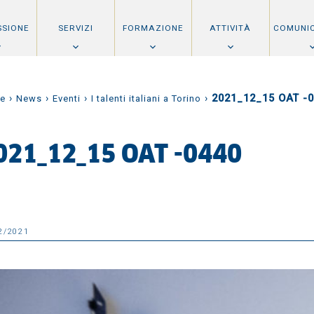
SSIONE
SERVIZI
FORMAZIONE
ATTIVITÀ
COMUNI
›
›
›
›
2021_12_15 OAT -
e
News
Eventi
I talenti italiani a Torino
021_12_15 OAT -0440
2/2021