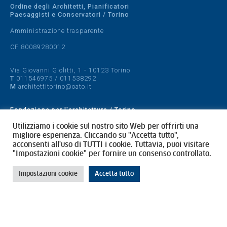
Ordine degli Architetti, Pianificatori
Paesaggisti e Conservatori / Torino
Amministrazione trasparente
CF 80089280012
Via Giovanni Giolitti, 1 - 10123 Torino
T
011546975
/
011538292
M
architettitorino@oato.it
Fondazione per l'architettura / Torino
Designed by
quattrolinee.it
Utilizziamo i cookie sul nostro sito Web per offrirti una
migliore esperienza. Cliccando su "Accetta tutto",
acconsenti all'uso di TUTTI i cookie. Tuttavia, puoi visitare
Cookie Policy
"Impostazioni cookie" per fornire un consenso controllato.
Privacy Policy
Impostazioni cookie
Accetta tutto