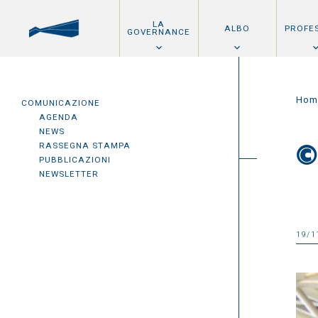
LA
ALBO
PROFE
GOVERNANCE
Hom
COMUNICAZIONE
AGENDA
NEWS
RASSEGNA STAMPA
©
PUBBLICAZIONI
NEWSLETTER
19/1