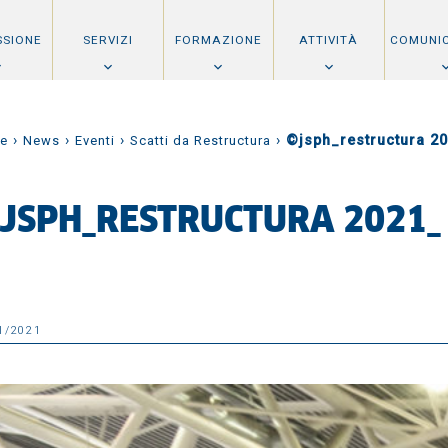
SSIONE
SERVIZI
FORMAZIONE
ATTIVITÀ
COMUNI
›
›
›
›
©jsph_restructura 2
e
News
Eventi
Scatti da Restructura
JSPH_RESTRUCTURA 2021_
1/2021