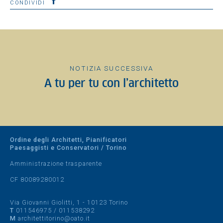
CONDIVIDI
NOTIZIA SUCCESSIVA
A tu per tu con l’architetto
Ordine degli Architetti, Pianificatori
Paesaggisti e Conservatori / Torino
Amministrazione trasparente
CF 80089280012
Via Giovanni Giolitti, 1 - 10123 Torino
T
011546975
/
011538292
M
architettitorino@oato.it