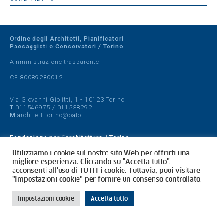
Ordine degli Architetti, Pianificatori
Paesaggisti e Conservatori / Torino
Amministrazione trasparente
CF 80089280012
Via Giovanni Giolitti, 1 - 10123 Torino
T
011546975
/
011538292
M
architettitorino@oato.it
Fondazione per l'architettura / Torino
Designed by
quattrolinee.it
Utilizziamo i cookie sul nostro sito Web per offrirti una
migliore esperienza. Cliccando su "Accetta tutto",
acconsenti all'uso di TUTTI i cookie. Tuttavia, puoi visitare
Cookie Policy
"Impostazioni cookie" per fornire un consenso controllato.
Privacy Policy
Impostazioni cookie
Accetta tutto