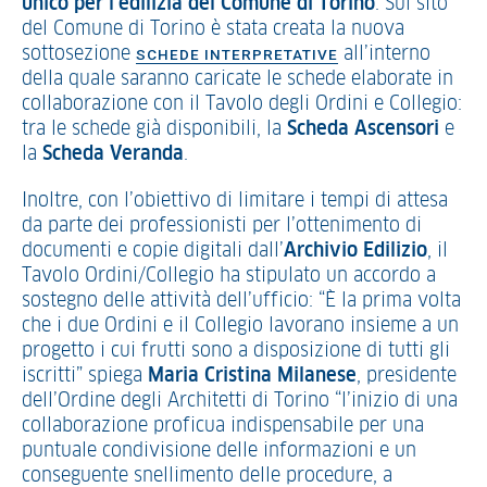
unico per l’edilizia
del Comune di Torino
. Sul sito
del Comune di Torino è stata creata la nuova
sottosezione
all’interno
SCHEDE INTERPRETATIVE
della quale saranno caricate le schede elaborate in
collaborazione con il Tavolo degli Ordini e Collegio:
tra le schede già disponibili, la
Scheda
Ascensori
e
la
Scheda
Veranda
.
Inoltre, con l’obiettivo di limitare i tempi di attesa
da parte dei professionisti per l’ottenimento di
documenti e copie digitali dall’
Archivio Edilizio
, il
Tavolo Ordini/Collegio ha stipulato un accordo a
sostegno delle attività dell’ufficio: “È la prima volta
che i due Ordini e il Collegio lavorano insieme a un
progetto i cui frutti sono a disposizione di tutti gli
iscritti” spiega
Maria Cristina Milanese
, presidente
dell’Ordine degli Architetti di Torino “l’inizio di una
collaborazione proficua indispensabile per una
puntuale condivisione delle informazioni e un
conseguente snellimento delle procedure, a