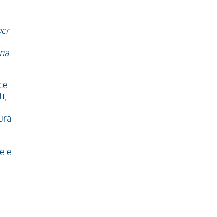
per
una
ce
i,
ura
e e
o