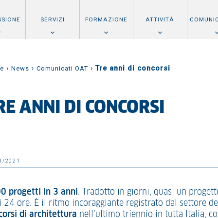
SSIONE
SERVIZI
FORMAZIONE
ATTIVITÀ
COMUNI
›
›
›
Tre anni di concorsi
e
News
Comunicati OAT
RE ANNI DI CONCORSI
0/2021
0 progetti in 3 anni
. Tradotto in giorni, quasi un progett
 24 ore. È il ritmo incoraggiante registrato dal settore de
corsi di architettura
nell’ultimo triennio in tutta Italia, co