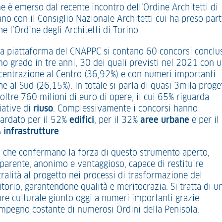
e è emerso dal recente incontro dell’Ordine Architetti di
no con il Consiglio Nazionale Architetti cui ha preso par
e l’Ordine degli Architetti di Torino.
la piattaforma del CNAPPC si contano 60 concorsi conclus
mo grado in tre anni, 30 dei quali previsti nel 2021 con 
centrazione al Centro (36,92%) e con numeri importanti
e al Sud (26,15%). In totale si parla di quasi 3mila proget
oltre 760 milioni di euro di opere, il cui 65% riguarda
iative di
riuso
. Complessivamente i concorsi hanno
uardato per il 52%
edifici
, per il 32%
aree urbane
e per il
%
infrastrutture
.
i che confermano la forza di questo strumento aperto,
sparente, anonimo e vantaggioso, capace di restituire
ralità al progetto nei processi di trasformazione del
itorio, garantendone qualità e meritocrazia. Si tratta di u
ore culturale giunto oggi a numeri importanti grazie
’impegno costante di numerosi Ordini della Penisola.