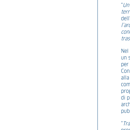
“
Un 
terr
dell
l’ar
con
tras
Nel 
un s
per 
Conc
alla
com
pro
di 
arc
pub
“
Tra