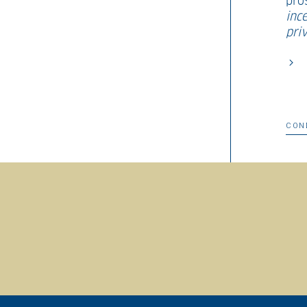
pro
inc
pri
CON