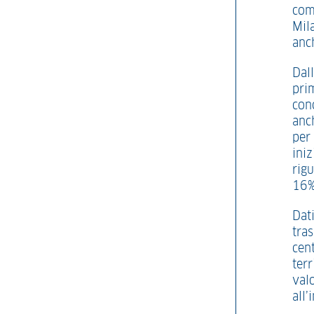
com
Mila
anch
Dal
pri
con
anch
per 
iniz
rig
16
Dat
tra
cent
terr
val
all