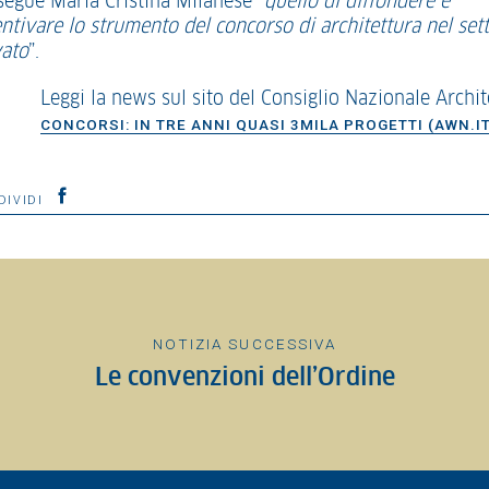
segue Maria Cristina Milanese “
quello di diffondere e
entivare lo strumento del concorso di architettura nel set
vato
”.
Leggi la news sul sito del Consiglio Nazionale Archit
CONCORSI: IN TRE ANNI QUASI 3MILA PROGETTI (AWN.IT
DIVIDI
NOTIZIA SUCCESSIVA
Le convenzioni dell’Ordine