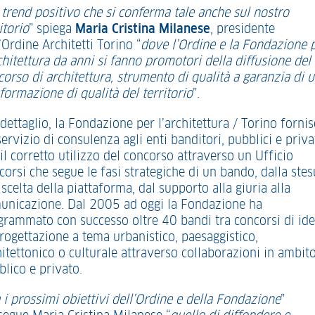
trend positivo che si conferma tale anche sul nostro
itorio
” spiega
Maria Cristina Milanese
, presidente
’Ordine Architetti Torino “
dove l’Ordine e la Fondazione 
chitettura da anni si fanno promotori della diffusione del
corso di architettura, strumento di qualità a garanzia di 
formazione di qualità del territorio
”.
dettaglio, la Fondazione per l’architettura / Torino fornis
ervizio di consulenza agli enti banditori, pubblici e privat
il corretto utilizzo del concorso attraverso un Ufficio
orsi che segue le fasi strategiche di un bando, dalla stes
 scelta della piattaforma, dal supporto alla giuria alla
unicazione. Dal 2005 ad oggi la Fondazione ha
grammato con successo oltre 40 bandi tra concorsi di ide
progettazione a tema urbanistico, paesaggistico,
hitettonico o culturale attraverso collaborazioni in ambit
blico e privato.
 i prossimi obiettivi dell’Ordine e della Fondazione
”