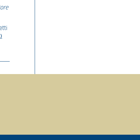
tore
etti
)