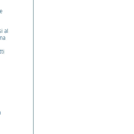
te
i al
una
ti
n