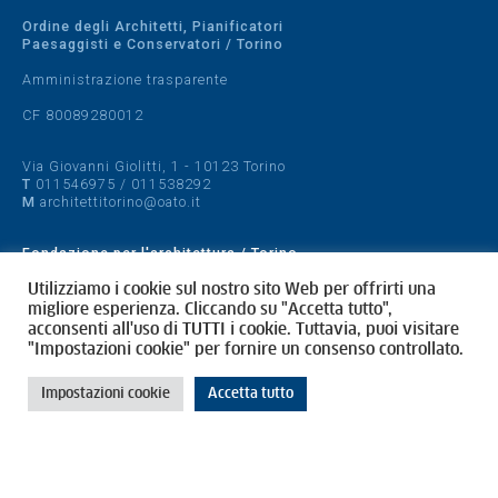
Ordine degli Architetti, Pianificatori
Paesaggisti e Conservatori / Torino
Amministrazione trasparente
CF 80089280012
Via Giovanni Giolitti, 1 - 10123 Torino
T
011546975
/
011538292
M
architettitorino@oato.it
Fondazione per l'architettura / Torino
Designed by
quattrolinee.it
Utilizziamo i cookie sul nostro sito Web per offrirti una
migliore esperienza. Cliccando su "Accetta tutto",
acconsenti all'uso di TUTTI i cookie. Tuttavia, puoi visitare
Cookie Policy
"Impostazioni cookie" per fornire un consenso controllato.
Privacy Policy
Impostazioni cookie
Accetta tutto