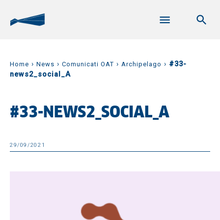
›
›
›
›
#33-
Home
News
Comunicati OAT
Archipelago
news2_social_A
#33-NEWS2_SOCIAL_A
29/09/2021