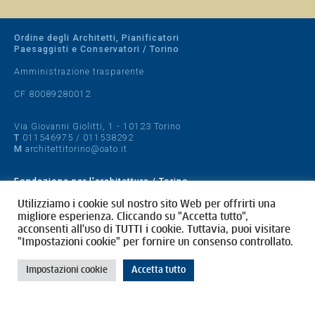
Ordine degli Architetti, Pianificatori
Paesaggisti e Conservatori / Torino
Amministrazione trasparente
CF 80089280012
Via Giovanni Giolitti, 1 - 10123 Torino
T
011546975
/
011538292
M
architettitorino@oato.it
Fondazione per l'architettura / Torino
Designed by
quattrolinee.it
Utilizziamo i cookie sul nostro sito Web per offrirti una
migliore esperienza. Cliccando su "Accetta tutto",
acconsenti all'uso di TUTTI i cookie. Tuttavia, puoi visitare
Cookie Policy
"Impostazioni cookie" per fornire un consenso controllato.
Privacy Policy
Impostazioni cookie
Accetta tutto