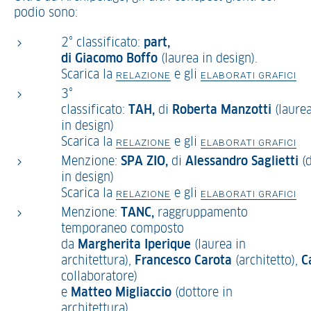
podio sono:
2° classificato:
part
,
di
Giacomo
Boffo
(laurea in design).
Scarica la
e gli
RELAZIONE
ELABORATI GRAFICI
3°
classificato:
TAH
,
di
Roberta
Manzotti
(laure
in design)
Scarica la
e gli
RELAZIONE
ELABORATI GRAFICI
Menzione:
SPA
ZIO
,
di
Alessandro
Saglietti
(
in design)
Scarica la
e gli
RELAZIONE
ELABORATI GRAFICI
Menzione:
TANC
,
raggruppamento
temporaneo composto
da
Margherita
Iperique
(laurea in
architettura),
Francesco
Carota
(architetto),
C
collaboratore)
e
Matteo
Migliaccio
(dottore in
architettura)