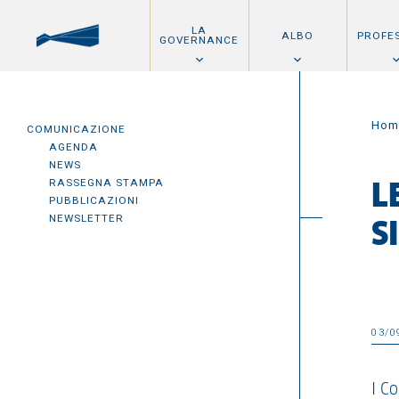
LA
ALBO
PROFE
GOVERNANCE
Hom
COMUNICAZIONE
AGENDA
NEWS
RASSEGNA STAMPA
L
PUBBLICAZIONI
NEWSLETTER
S
03/0
I Co