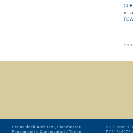
ques
ai c
new
CON
Ordine degli Architetti, Pianificatori
Via Giovanni Gi
Paesaggisti e Conservatori / Torino
T
011546975