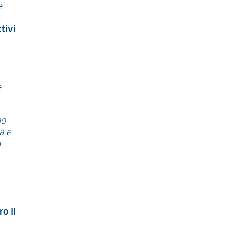
ei
i
tivi
e
no
à e
o
ro il