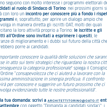
ino seguono con molto interesse i programmi elettorali d
didati al ruolo di Sindaco di Torino
: nei prossimi giorni s
rà con loro un
incontro per conoscere più a fondo i rispet
grammi
e, soprattutto, per aprire un dialogo ampio che
volga in maniera diretta gli iscritti OAT, molti dei quali
citano la loro attività proprio a Torino:
le iscritte e gli
itti all’Ordine sono invitati a esprimere i quesiti
, le
ranze di miglioramento e i dubbi sul futuro della città ch
rebbero porre ai candidati.
mportante conoscere la qualità delle soluzioni che saran
e in atto sui temi strategici che riguardano la nostra citt
conseguenza la categoria professionale
” spiega il Consigli
’Ordine “
consapevolezza che ci aiuterà a lavorare con la
ssima amministrazione in sinergia proficua. Il confronto
virà per conoscere e suggerire un futuro prossimo che ci
nvolga evidenziando tutte le nostre professionalità
”.
 la tua domanda: scrivi a
ent
ARCHITETTITORINO@OATO.IT
settembre
con oggetto “Domanda ai candidati sindaci”: i