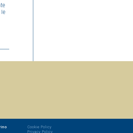
nte
 le
rino
Cookie Policy
Privacy Policy