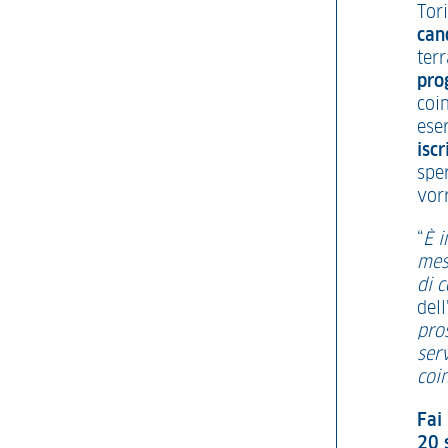
Tor
can
ter
pro
coin
eser
iscr
spe
vor
“
È i
mess
di 
dell
pro
ser
coi
Fai
20 