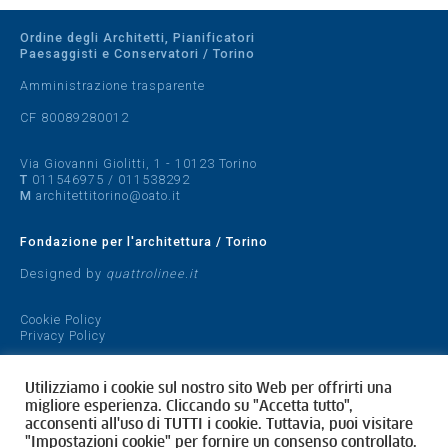
Ordine degli Architetti, Pianificatori
Paesaggisti e Conservatori / Torino
Amministrazione trasparente
CF 80089280012
Via Giovanni Giolitti, 1 - 10123 Torino
T
011546975
/
011538292
M
architettitorino@oato.it
Fondazione per l'architettura / Torino
Designed by
quattrolinee.it
Cookie Policy
Privacy Policy
Utilizziamo i cookie sul nostro sito Web per offrirti una
migliore esperienza. Cliccando su "Accetta tutto",
acconsenti all'uso di TUTTI i cookie. Tuttavia, puoi visitare
"Impostazioni cookie" per fornire un consenso controllato.