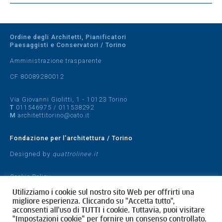
Ordine degli Architetti, Pianificatori
Paesaggisti e Conservatori / Torino
Amministrazione trasparente
CF 80089280012
Via Giovanni Giolitti, 1 - 10123 Torino
T
011546975
/
011538292
M
architettitorino@oato.it
Fondazione per l'architettura / Torino
Designed by
quattrolinee.it
Cookie Policy
Privacy Policy
Utilizziamo i cookie sul nostro sito Web per offrirti una
migliore esperienza. Cliccando su "Accetta tutto",
acconsenti all'uso di TUTTI i cookie. Tuttavia, puoi visitare
"Impostazioni cookie" per fornire un consenso controllato.