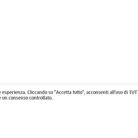
olitti, 1 - 10123 Torino
Fondazione per l'architettura / To
/
011538292
rino@oato.it
Designed by
quattrolinee.it
e esperienza. Cliccando su "Accetta tutto", acconsenti all'uso di TUTT
e un consenso controllato.