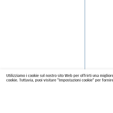
Ordine degli Architetti, Pianificatori
Via Giovanni Gi
Paesaggisti e Conservatori / Torino
T
011546975
M
architettito
Amministrazione trasparente
Utilizziamo i cookie sul nostro sito Web per offrirti una miglior
CF 80089280012
cookie. Tuttavia, puoi visitare "Impostazioni cookie" per fornir