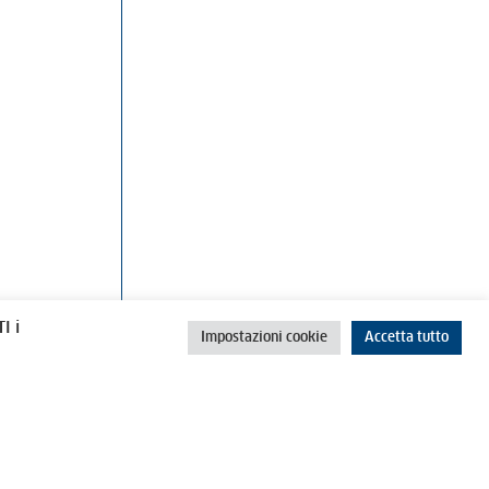
rino
Cookie Policy
Privacy Policy
I i
Impostazioni cookie
Accetta tutto