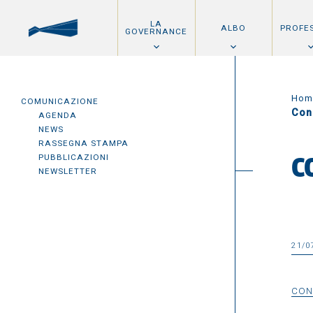
LA
ALBO
PROFE
GOVERNANCE
Hom
COMUNICAZIONE
Con
AGENDA
NEWS
RASSEGNA STAMPA
PUBBLICAZIONI
C
NEWSLETTER
21/0
CON