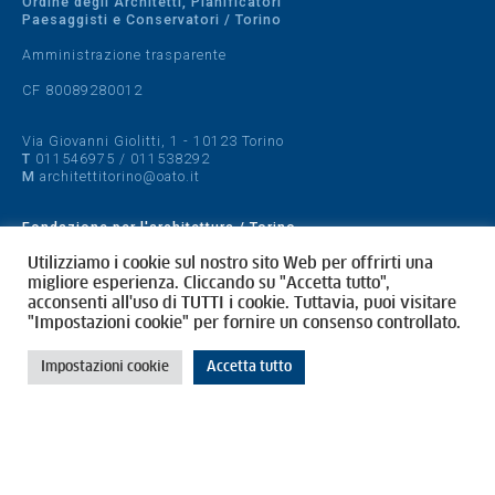
Ordine degli Architetti, Pianificatori
Paesaggisti e Conservatori / Torino
Amministrazione trasparente
CF 80089280012
Via Giovanni Giolitti, 1 - 10123 Torino
T
011546975
/
011538292
M
architettitorino@oato.it
Fondazione per l'architettura / Torino
Designed by
quattrolinee.it
Utilizziamo i cookie sul nostro sito Web per offrirti una
migliore esperienza. Cliccando su "Accetta tutto",
acconsenti all'uso di TUTTI i cookie. Tuttavia, puoi visitare
Cookie Policy
"Impostazioni cookie" per fornire un consenso controllato.
Privacy Policy
Impostazioni cookie
Accetta tutto