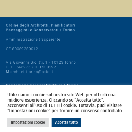
Ordine degli Architetti, Pianificatori
Paesaggisti e Conservatori / Torino
Amministrazione trasparente
CF 80089280012
Via Giovanni Giolitti, 1 - 10123 Torino
T
011546975
/
011538292
M
architettitorino@oato.it
Fondazione per l'architettura / Torino
Designed by
quattrolinee.it
Utilizziamo i cookie sul nostro sito Web per offrirti una
migliore esperienza. Cliccando su "Accetta tutto",
acconsenti all'uso di TUTTI i cookie. Tuttavia, puoi visitare
Cookie Policy
"Impostazioni cookie" per fornire un consenso controllato.
Privacy Policy
Impostazioni cookie
Accetta tutto