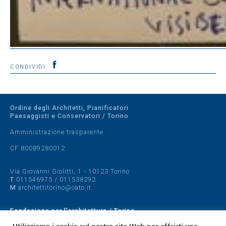
CONDIVIDI
Ordine degli Architetti, Pianificatori
Paesaggisti e Conservatori / Torino
Amministrazione trasparente
CF 80089280012
Via Giovanni Giolitti, 1 - 10123 Torino
T
011546975
/
011538292
M
architettitorino@oato.it
Fondazione per l'architettura / Torino