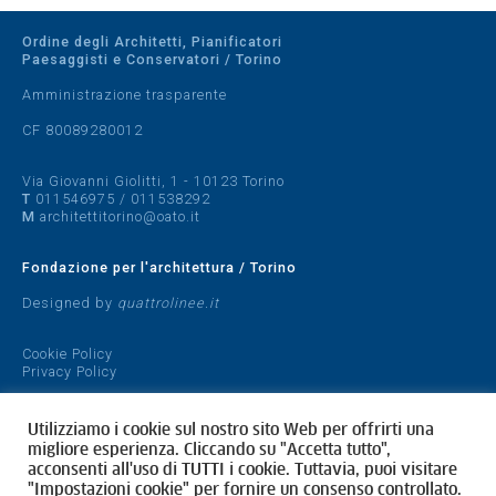
Ordine degli Architetti, Pianificatori
Paesaggisti e Conservatori / Torino
Amministrazione trasparente
CF 80089280012
Via Giovanni Giolitti, 1 - 10123 Torino
T
011546975
/
011538292
M
architettitorino@oato.it
Fondazione per l'architettura / Torino
Designed by
quattrolinee.it
Cookie Policy
Privacy Policy
Utilizziamo i cookie sul nostro sito Web per offrirti una
migliore esperienza. Cliccando su "Accetta tutto",
acconsenti all'uso di TUTTI i cookie. Tuttavia, puoi visitare
"Impostazioni cookie" per fornire un consenso controllato.