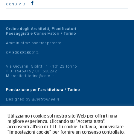
CONDIVIDI
Ordine degli Architetti, Pianificatori
Paesaggisti e Conservatori / Torino
Amministrazione trasparente
CF 80089280012
Via Giovanni Giolitti, 1 - 10123 Torino
T
011546975
/
011538292
M
architettitorino@oato.it
Fondazione per l'architettura / Torino
Designed by
quattrolinee.it
Cookie Policy
Utilizziamo i cookie sul nostro sito Web per offrirti una
Privacy Policy
migliore esperienza. Cliccando su "Accetta tutto",
acconsenti all'uso di TUTTI i cookie. Tuttavia, puoi visitare
"Impostazioni cookie" per fornire un consenso controllato.