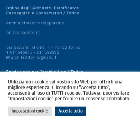
Ordine degli Architetti, Pianificatori
Paesaggisti e Conservatori / Torino
Amministrazione trasparente
CF 80089280012
Via Giovanni Giolitti, 1 - 10123 Torino
T
011546975
/
011538292
M
architettitorino@oato.it
Fondazione per l'architettura / Torino
Designed by
quattrolinee.it
Utilizziamo i cookie sul nostro sito Web per offrirti una
migliore esperienza. Cliccando su "Accetta tutto",
acconsenti all'uso di TUTTI i cookie. Tuttavia, puoi visitare
Cookie Policy
"Impostazioni cookie" per fornire un consenso controllato.
Privacy Policy
Impostazioni cookie
Accetta tutto