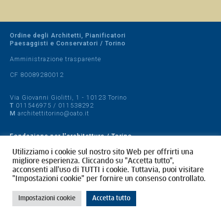
Ordine degli Architetti, Pianificatori
Paesaggisti e Conservatori / Torino
Amministrazione trasparente
CF 80089280012
Via Giovanni Giolitti, 1 - 10123 Torino
T
011546975
/
011538292
M
architettitorino@oato.it
Fondazione per l'architettura / Torino
Designed by
quattrolinee.it
Utilizziamo i cookie sul nostro sito Web per offrirti una
migliore esperienza. Cliccando su "Accetta tutto",
acconsenti all'uso di TUTTI i cookie. Tuttavia, puoi visitare
Cookie Policy
"Impostazioni cookie" per fornire un consenso controllato.
Privacy Policy
Impostazioni cookie
Accetta tutto