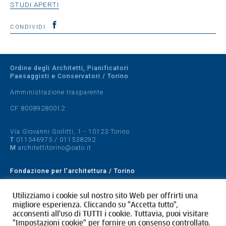
STUDI APERTI
CONDIVIDI
Ordine degli Architetti, Pianificatori
Paesaggisti e Conservatori / Torino
Amministrazione trasparente
CF 80089280012
Via Giovanni Giolitti, 1 - 10123 Torino
T
011546975
/
011538292
M
architettitorino@oato.it
Fondazione per l'architettura / Torino
Designed by
quattrolinee.it
Utilizziamo i cookie sul nostro sito Web per offrirti una
migliore esperienza. Cliccando su "Accetta tutto",
Cookie Policy
acconsenti all'uso di TUTTI i cookie. Tuttavia, puoi visitare
Privacy Policy
"Impostazioni cookie" per fornire un consenso controllato.