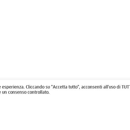
olitti, 1 - 10123 Torino
Fondazione per l'architettura / To
/
011538292
rino@oato.it
Designed by
quattrolinee.it
e esperienza. Cliccando su "Accetta tutto", acconsenti all'uso di TUTT
e un consenso controllato.