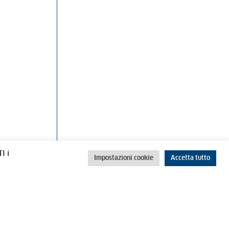
rino
Cookie Policy
Privacy Policy
I i
Impostazioni cookie
Accetta tutto