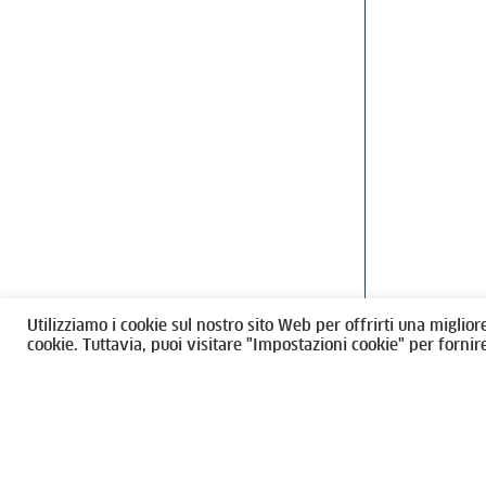
Ordine degli Architetti, Pianificatori
Via Giovanni Gi
Paesaggisti e Conservatori / Torino
T
011546975
M
architettito
Amministrazione trasparente
Utilizziamo i cookie sul nostro sito Web per offrirti una miglior
CF 80089280012
cookie. Tuttavia, puoi visitare "Impostazioni cookie" per fornir