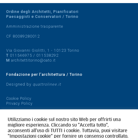
Ordine degli Architetti, Pianificatori
Paesaggisti e Conservatori / Torino
Amministrazione trasparente
CF 80089280012
Via Giovanni Giolitti, 1 - 10123 Torino
T
011546975
/
011538292
M
architettitorino@oato.it
Fondazione per l'architettura / Torino
Designed by
quattrolinee.it
Cookie Policy
Privacy Policy
Utilizziamo i cookie sul nostro sito Web per offrirti una
migliore esperienza. Cliccando su "Accetta tutto",
acconsenti all'uso di TUTTI i cookie. Tuttavia, puoi visitare
"Impostazioni cookie" per fornire un consenso controllato.