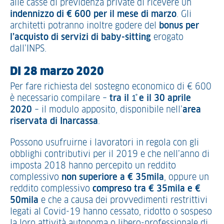
alle casse di previdenza private di ricevere un
indennizzo di € 600 per il mese di marzo
. Gli
architetti potranno inoltre godere del
bonus per
l’acquisto di servizi di baby-sitting
erogato
dall’INPS.
DI 28 marzo 2020
Per fare richiesta del sostegno economico di € 600
è necessario compilare –
tra il 1̊ e il 30 aprile
2020
– il modulo apposito, disponibile nell’
area
riservata di Inarcassa
.
Possono usufruirne i lavoratori in regola con gli
obblighi contributivi per il 2019 e che nell’anno di
imposta 2018 hanno percepito un reddito
complessivo
non superiore a € 35mila
, oppure un
reddito complessivo
compreso tra € 35mila e €
50mila
e che a causa dei provvedimenti restrittivi
legati al Covid-19 hanno cessato, ridotto o sospeso
la loro attività autonoma o libero-professionale di