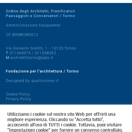
Ordine degli Architetti, Pianificatori
Paesaggisti e Conservatori / Torino
Amministrazione trasparente
CF 80089280012
Via Giovanni Giolitti, 1 - 10123 Torino
T
011546975
/
011538292
M
architettitorino@oato.it
Fondazione per l'architettura / Torino
Designed by
quattrolinee.it
Cookie Policy
Privacy Policy
Utilizziamo i cookie sul nostro sito Web per offrirti una
migliore esperienza. Cliccando su "Accetta tutto",
acconsenti all'uso di TUTTI i cookie. Tuttavia, puoi visitare
"Impostazioni cookie" per fornire un consenso controllato.