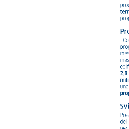
pro
terr
pro
Pr
I Co
prog
mess
mes
edif
2,8 
mili
una
pro
Svi
Pres
dei
per