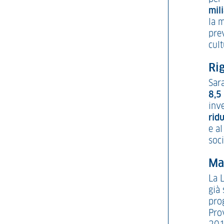
mili
la m
pre
cult
Ri
Sar
8,5 
inve
rid
e a
soc
Ma
La 
già 
pro
Prov