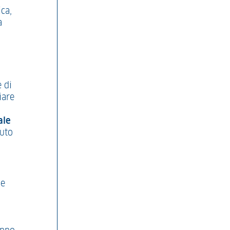
ica,
a
 di
iare
ale
suto
se