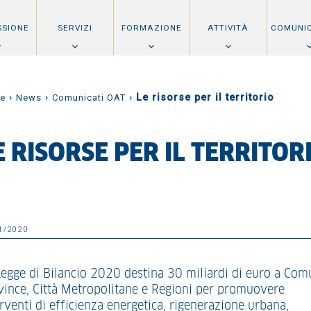
SSIONE
SERVIZI
FORMAZIONE
ATTIVITÀ
COMUNI
›
›
›
Le risorse per il territorio
e
News
Comunicati OAT
E RISORSE PER IL TERRITOR
1/2020
Legge di Bilancio 2020 destina 30 miliardi di euro a Com
vince, Città Metropolitane e Regioni per promuovere
rventi di efficienza energetica, rigenerazione urbana,