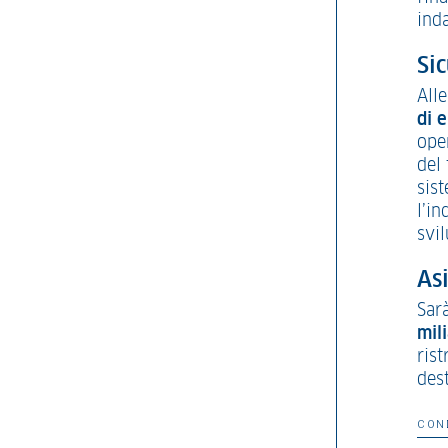
ind
Sic
All
di 
oper
del 
sist
l’i
svil
Asi
Sarà
mili
rist
dest
CON