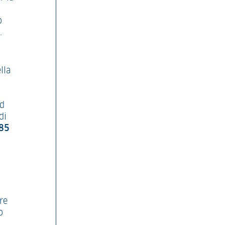
o
.
lla
ed
di
85
re
o