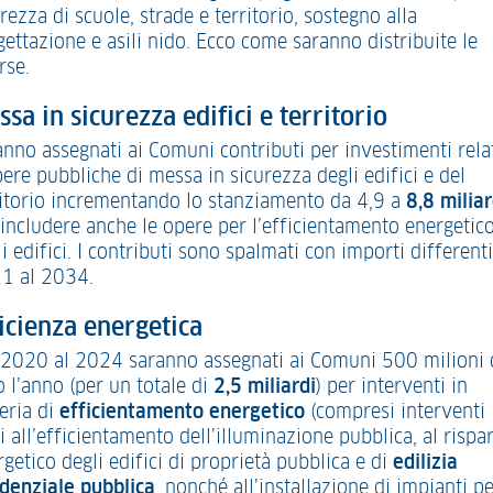
rezza di scuole, strade e territorio, sostegno alla
ettazione e asili nido. Ecco come saranno distribuite le
rse.
sa in sicurezza edifici e territorio
anno assegnati ai Comuni contributi per investimenti rela
ere pubbliche di messa in sicurezza degli edifici e del
ritorio incrementando lo stanziamento da 4,9 a
8,8 miliar
 includere anche le opere per l’efficientamento energetic
i edifici. I contributi sono spalmati con importi differenti
1 al 2034.
icienza energetica
 2020 al 2024 saranno assegnati ai Comuni 500 milioni 
o l’anno (per un totale di
2,5 miliardi
) per interventi in
eria di
efficientamento energetico
(compresi interventi
i all’efficientamento dell’illuminazione pubblica, al risp
getico degli edifici di proprietà pubblica e di
edilizia
idenziale pubblica
, nonché all’installazione di impianti pe