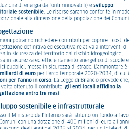
duzione di energia da fonti rinnovabili) e
sviluppo
itoriale sostenibile
. Le risorse saranno conferite in mod
porzionale alla dimensione della popolazione dei Comuni
ogettazione
muni potranno richiedere contributi per coprire i costi de
ettazione definitiva ed esecutiva relativa a interventi di
a in sicurezza del territorio dal rischio idrogeologico,
sa in sicurezza ed efficientamento energetico di scuole 
ici pubblici, messa in sicurezza di strade. L’ammontare è 
miliardi di euro
per l’arco temporale 2020-2034, di cui
oni per l’anno in corso
. La Legge di Bilancio prevede che,
 volta ottenuto il contributo,
gli enti locali
affidino la
gettazione entro tre mesi
.
luppo sostenibile e infrastrutturale
so il Ministero dell’Interno sarà istituito un fondo a favo
 Comuni con una dotazione di 400 milioni di euro all’ann
 ciascuno degli anni dal 2025 al 2034, per un totale di
4