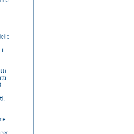
anno
delle
 il
tti
tti
0
ti
.
one
 per