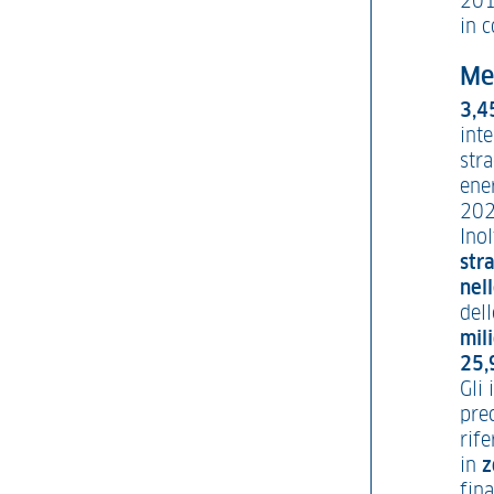
201
in c
Mes
3,4
inte
str
ener
202
Inol
stra
nel
del
mil
25,
Gli 
prec
rife
in
z
fina