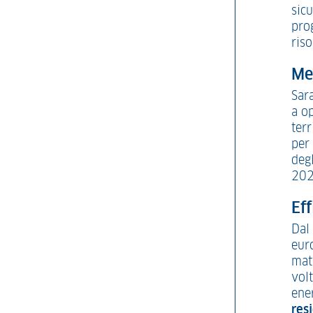
sicu
prog
riso
Mes
Sar
a op
ter
per
degl
202
Eff
Dal
eur
mat
volt
ener
res