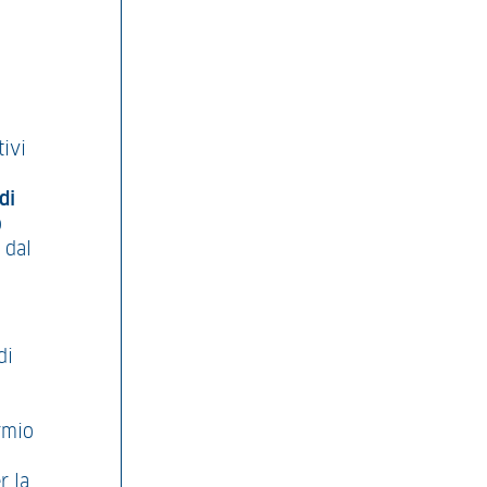
tivi
di
o
 dal
di
armio
r la