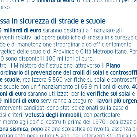
8-2034 è di
5 miliardi di euro
, di cui 350 milioni per l’
orso.
sa in sicurezza di strade e scuole
5 miliardi di euro
saranno destinati a finanziare gli
rventi relativi ad opere pubbliche di messa in sicurezza 
ade e di manutenzione straordinaria ed efficientamento
getico delle scuole di Province e Città Metropolitane. Per
0 sono disponibili 100 milioni di euro.
tre, il Ministero dell’Istruzione, attraverso il
Piano
ordinario di prevenzione dei crolli di solai e controsoffi
le scuole
, realizzerà 5.560 verifiche su solai e controsoffi
le scuole con un finanziamento di 65,9 milioni di euro.
4
ioni di euro
saranno utilizzati per le
verifiche sui solai
e
9 milioni di euro
serviranno a eseguire i
lavori più urgen
interventi candidati sono stati selezionati sulla base di
isi criteri:
vetustà degli immobili
, con particolare
rimento agli edifici costruiti prima del 1970; localizzazi
ona sismica
; popolazione scolastica coinvolta; assenza di
nziamento negli ultimi 5 anni per interventi strutturali o