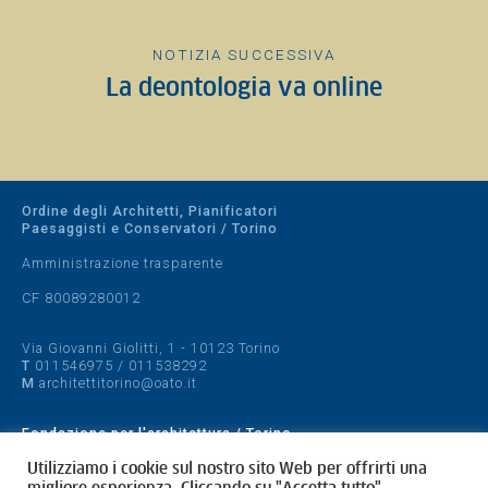
NOTIZIA SUCCESSIVA
La deontologia va online
Ordine degli Architetti, Pianificatori
Paesaggisti e Conservatori / Torino
Amministrazione trasparente
CF 80089280012
Via Giovanni Giolitti, 1 - 10123 Torino
T
011546975
/
011538292
M
architettitorino@oato.it
Fondazione per l'architettura / Torino
Designed by
quattrolinee.it
Utilizziamo i cookie sul nostro sito Web per offrirti una