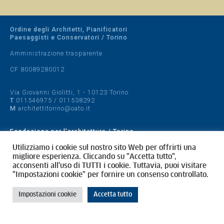
Ordine degli Architetti, Pianificatori
Paesaggisti e Conservatori / Torino
Amministrazione trasparente
CF 80089280012
Via Giovanni Giolitti, 1 - 10123 Torino
T
011546975
/
011538292
M
architettitorino@oato.it
Fondazione per l'architettura / Torino
Designed by
quattrolinee.it
Utilizziamo i cookie sul nostro sito Web per offrirti una
migliore esperienza. Cliccando su "Accetta tutto",
acconsenti all'uso di TUTTI i cookie. Tuttavia, puoi visitare
Cookie Policy
"Impostazioni cookie" per fornire un consenso controllato.
Privacy Policy
Impostazioni cookie
Accetta tutto