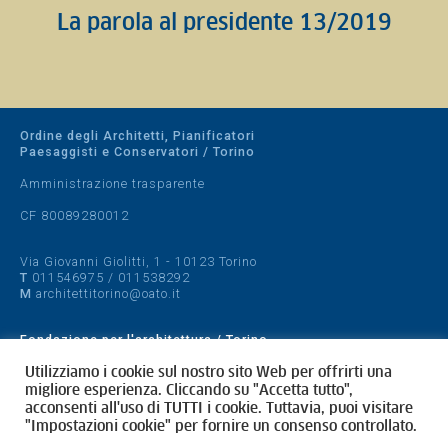
La parola al presidente 13/2019
Ordine degli Architetti, Pianificatori
Paesaggisti e Conservatori / Torino
Amministrazione trasparente
CF 80089280012
Via Giovanni Giolitti, 1 - 10123 Torino
T
011546975
/
011538292
M
architettitorino@oato.it
Fondazione per l'architettura / Torino
Designed by
quattrolinee.it
Utilizziamo i cookie sul nostro sito Web per offrirti una
migliore esperienza. Cliccando su "Accetta tutto",
acconsenti all'uso di TUTTI i cookie. Tuttavia, puoi visitare
Cookie Policy
"Impostazioni cookie" per fornire un consenso controllato.
Privacy Policy