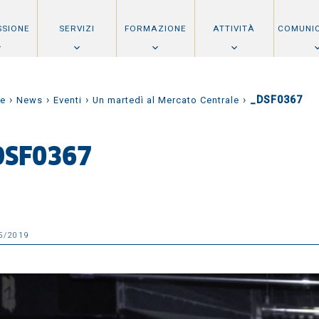
SSIONE
SERVIZI
FORMAZIONE
ATTIVITÀ
COMUNI
›
›
›
›
_DSF0367
e
News
Eventi
Un martedì al Mercato Centrale
DSF0367
5/2019