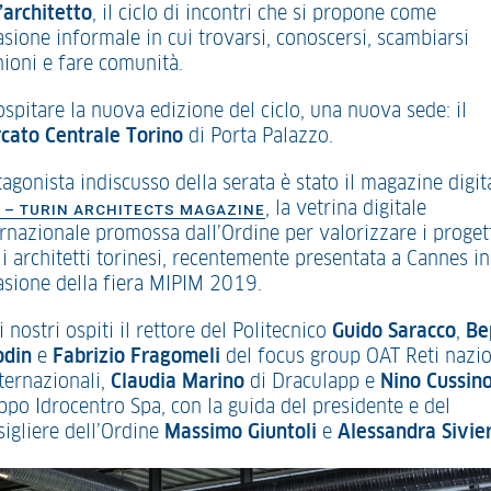
’architetto
, il ciclo di incontri che si propone come
asione informale in cui trovarsi, conoscersi, scambiarsi
nioni e fare comunità.
spitare la nuova edizione del ciclo, una nuova sede: il
cato Centrale Torino
di Porta Palazzo.
agonista indiscusso della serata è stato il magazine digit
, la vetrina digitale
 – TURIN ARCHITECTS MAGAZINE
ernazionale promossa dall’Ordine per valorizzare i proget
i architetti torinesi, recentemente presentata a Cannes in
asione della fiera MIPIM 2019.
i nostri ospiti il rettore del Politecnico
Guido Saracco
,
Be
odin
e
Fabrizio Fragomeli
del focus group OAT Reti nazio
nternazionali,
Claudia Marino
di Draculapp e
Nino Cussin
ppo Idrocentro Spa, con la guida del presidente e del
sigliere dell’Ordine
Massimo Giuntoli
e
Alessandra Sivie