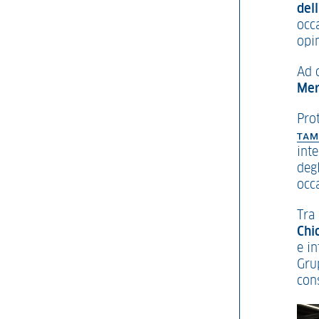
dell
occ
opi
Ad o
Mer
Prot
TAM
int
degl
occ
Tra 
Chi
e i
Gru
con