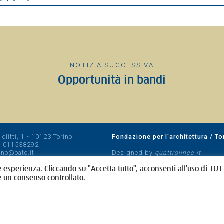
NOTIZIA SUCCESSIVA
Opportunità in bandi
olitti, 1 - 10123 Torino
Fondazione per l'architettura / To
/
011538292
rino@oato.it
Designed by
quattrolinee.it
e esperienza. Cliccando su "Accetta tutto", acconsenti all'uso di TUTT
e un consenso controllato.