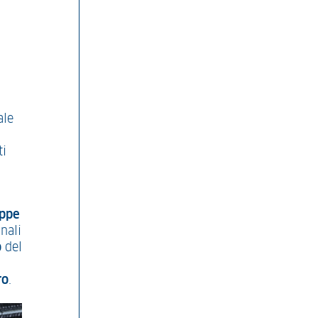
ale
ti
ppe
nali
o
del
ro
.