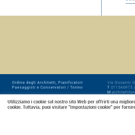
Ordine degli Architetti, Pianificatori
Via Giovanni Gi
Paesaggisti e Conservatori / Torino
T
011546975
M
architettito
Amministrazione trasparente
Utilizziamo i cookie sul nostro sito Web per offrirti una miglior
CF 80089280012
cookie. Tuttavia, puoi visitare "Impostazioni cookie" per fornir