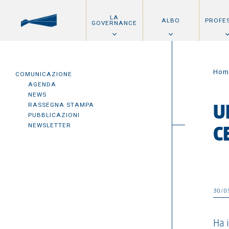
LA
ALBO
PROFE
GOVERNANCE
Hom
COMUNICAZIONE
AGENDA
NEWS
RASSEGNA STAMPA
U
PUBBLICAZIONI
NEWSLETTER
C
30/0
Ha 