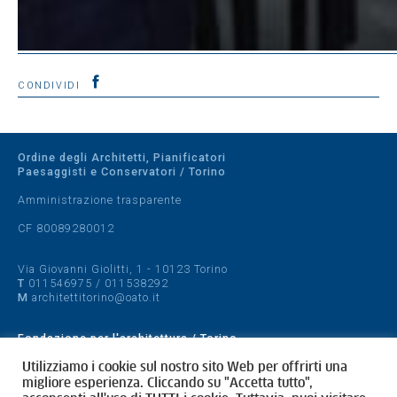
CONDIVIDI
Ordine degli Architetti, Pianificatori
Paesaggisti e Conservatori / Torino
Amministrazione trasparente
CF 80089280012
Via Giovanni Giolitti, 1 - 10123 Torino
T
011546975
/
011538292
M
architettitorino@oato.it
Fondazione per l'architettura / Torino
Designed by
quattrolinee.it
Utilizziamo i cookie sul nostro sito Web per offrirti una
migliore esperienza. Cliccando su "Accetta tutto",