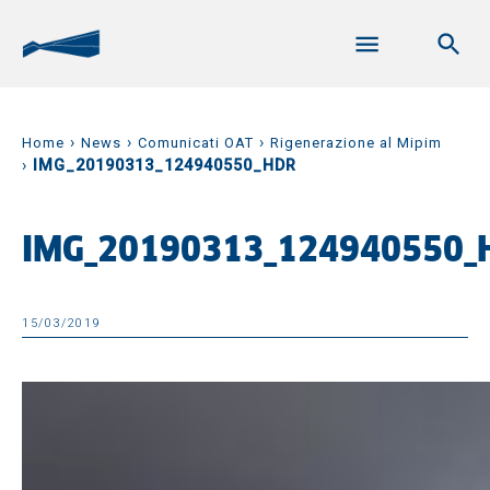
›
›
›
Home
News
Comunicati OAT
Rigenerazione al Mipim
›
IMG_20190313_124940550_HDR
IMG_20190313_124940550_
15/03/2019