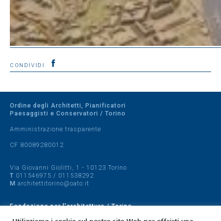
CONDIVIDI
Ordine degli Architetti, Pianificatori
Paesaggisti e Conservatori / Torino
Amministrazione trasparente
CF 80089280012
Via Giovanni Giolitti, 1 - 10123 Torino
T
011546975
/
011538292
M
architettitorino@oato.it
Fondazione per l'architettura / Torino