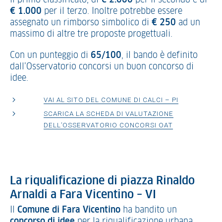
il primo classificato, di
€ 2.000
per il secondo e di
€ 1.000
per il terzo. Inoltre potrebbe essere
assegnato un rimborso simbolico di
€ 250
ad un
massimo di altre tre proposte progettuali.
Con un punteggio di
65/100
, il bando è definito
dall’Osservatorio concorsi un buon concorso di
idee.
VAI AL SITO DEL COMUNE DI CALCI – PI
SCARICA LA SCHEDA DI VALUTAZIONE
DELL’OSSERVATORIO CONCORSI OAT
La riqualificazione di piazza Rinaldo
Arnaldi a Fara Vicentino – VI
Il
Comune di Fara Vicentino
ha bandito un
concorso di idee
per la riqualificazione urbana