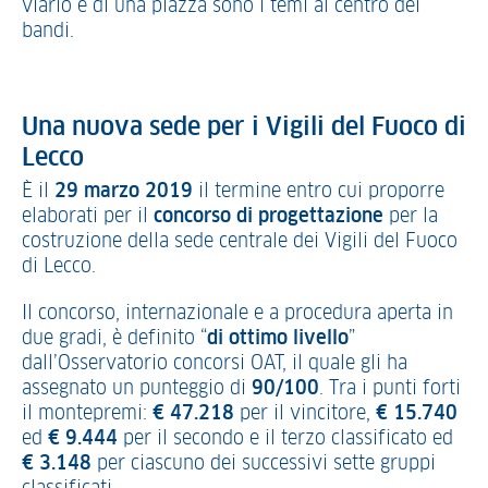
viario e di una piazza sono i temi al centro dei
bandi.
Una nuova sede per i Vigili del Fuoco di
Lecco
È il
29 marzo 2019
il termine entro cui proporre
elaborati per il
concorso di progettazione
per la
costruzione della sede centrale dei Vigili del Fuoco
di Lecco.
Il concorso, internazionale e a procedura aperta in
due gradi, è definito “
di ottimo livello
”
dall’Osservatorio concorsi OAT, il quale gli ha
assegnato un punteggio di
90/100
. Tra i punti forti
il montepremi:
€ 47.218
per il vincitore,
€ 15.740
ed
€ 9.444
per il secondo e il terzo classificato ed
€ 3.148
per ciascuno dei successivi sette gruppi