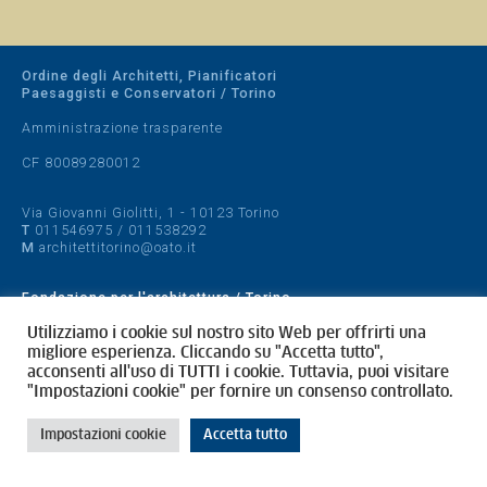
Ordine degli Architetti, Pianificatori
Paesaggisti e Conservatori / Torino
Amministrazione trasparente
CF 80089280012
Via Giovanni Giolitti, 1 - 10123 Torino
T
011546975
/
011538292
M
architettitorino@oato.it
Fondazione per l'architettura / Torino
Designed by
quattrolinee.it
Utilizziamo i cookie sul nostro sito Web per offrirti una
migliore esperienza. Cliccando su "Accetta tutto",
acconsenti all'uso di TUTTI i cookie. Tuttavia, puoi visitare
Cookie Policy
"Impostazioni cookie" per fornire un consenso controllato.
Privacy Policy
Impostazioni cookie
Accetta tutto