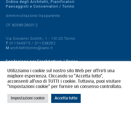
Ordine degli Architetti, Pianificatori
Paesaggisti e Conservatori / Torino
Amministrazione trasparente
CF 80089280012
Via Giovanni Giolitti, 1 - 10123 Torino
T
011546975
/
011538292
M
architettitorino@oato.it
Fondazione per l'architettura / Torino
Designed by
quattrolinee.it
Utilizziamo i cookie sul nostro sito Web per offrirti una
migliore esperienza. Cliccando su "Accetta tutto",
acconsenti all'uso di TUTTI i cookie. Tuttavia, puoi visitare
Cookie Policy
"Impostazioni cookie" per fornire un consenso controllato.
Privacy Policy
Impostazioni cookie
Accetta tutto