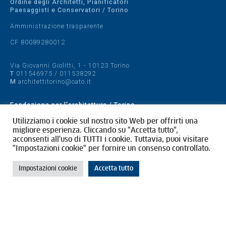
Ordine degli Architetti, Pianificatori
Paesaggisti e Conservatori / Torino
Amministrazione trasparente
CF 80089280012
Via Giovanni Giolitti, 1 - 10123 Torino
T
011546975
/
011538292
M
architettitorino@oato.it
Fondazione per l'architettura / Torino
Designed by
quattrolinee.it
Utilizziamo i cookie sul nostro sito Web per offrirti una
migliore esperienza. Cliccando su "Accetta tutto",
acconsenti all'uso di TUTTI i cookie. Tuttavia, puoi visitare
Cookie Policy
"Impostazioni cookie" per fornire un consenso controllato.
Privacy Policy
Impostazioni cookie
Accetta tutto